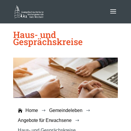
Haus- und
Gesprächskreise
Home
Gemeindeleben
$
$
Angebote für Erwachsene
$
Haus- und Gesprächskreise