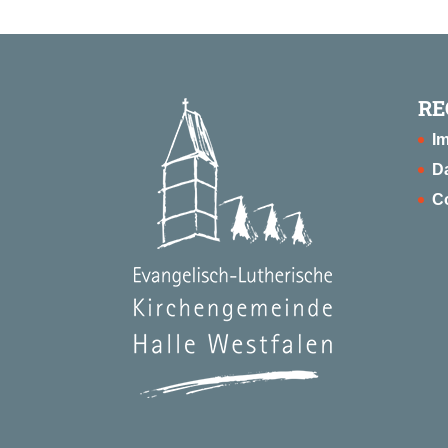
RE
I
D
Co