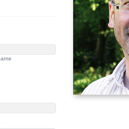
ame
name
*