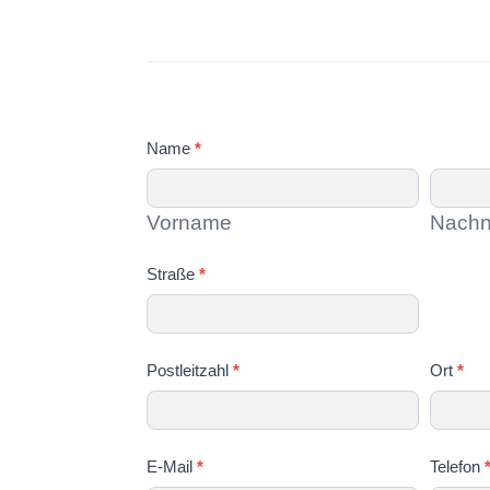
Anmeldung
zu
Burkhards
Verabschiedung
Name
*
Vorname
Nachn
Vorname
Nach
Straße
*
Postleitzahl
*
Ort
*
E-Mail
*
Telefon